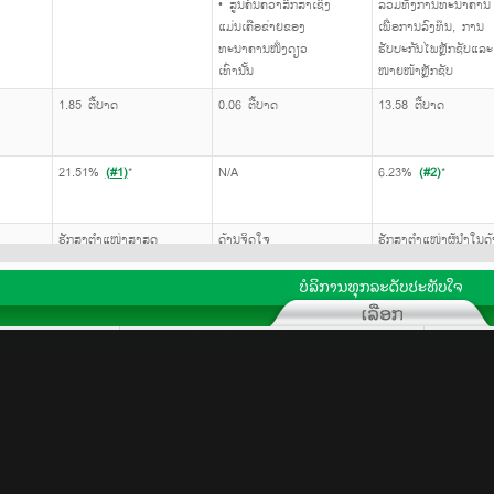
• ສູນຄົ້ນຄວ້າສຶກສາເຊິ່ງ
ລວມທັງການທະນາຄານ
ແມ່ນເຄືອຂ່າຍຂອງ
ເພື່ອການລົງທຶນ, ການ
ທະນາຄານໜຶ່ງດຽວ
ຮັບປະກັນໄພຫຼັກຊັບແລະ
ເທົ່ານັ້ນ
ໜາຍໜ້າຫຼັກຊັບ
1.85 ຕື້ບາດ
0.06 ຕື້ບາດ
13.58 ຕື້ບາດ
21.51%
(#1)
*
N/A
6.23%
(#2)
*
ຮັກສາຕຳແໜ່ງສູງສຸດ
ດ້ານຈິດໃຈ
ຮັກສາຕຳແໜ່ງຜູ້ນຳໃນດ້
ສຳລັບສື່ມວນຊົນ ແລະ ລູກຄ້າ
ທຸລະກິດຫຼັກຊັບ
ຂອງ KBank ແລະສາຂາທີ່
ຄຸ້ມຄອງທັງໝົດ
ຮັກສາຕຳແໜ່ງສູງສຸດ
ຕຳແໜ່ງສຸງສຸດໃນການ
ຮັກສາຕຳແໜ່ງໃນການ
ຜະລິດຕະພັນ
ການເຄື່
ເປັນສູນຄົ້ວຄ້ວາດ້ານຈິດໃຈ
ເປັນບໍລິສັດຜູ້ນຳໜ້າດ້ານ
ຫຼັກຊັບ
ໃນ ສປປ ລາວ
ລູກຄ້າບໍລິສັດ
ລູກຄ້າສ່ວນບຸກຄົນ
ຄວາມຮູ້
ຜະລິດຕະພັນສິນເຊື່ອ
ຜະລິດຕະພັນເງິນຝາກ
ຂ່າວສານ
ນໄທ
ສິນເຊື່ອເພື່ອທຶນຫມູນວຽນ
ເງິນຝາກປະຈຳ
ຕິດຕໍ່ພວກ
ເງິນກູ້ໄລຍະຍາວ
ບັນຊີເງິນຝາກປະຍັດ
ດໃນ
ຜະລິດຕະພັນການຄ້າ
ລະຫວ່າງປະເທດ
ເງິນ