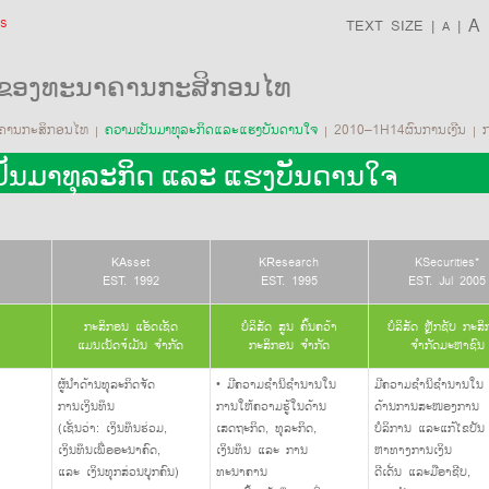
s
A
TEXT SIZE
|
|
A
ຂອງທະນາຄານກະສິກອນໄທ
ຄານກະສິກອນໄທ
ຄວາມເປັນມາທຸລະກິດແລະແຮງບັນດານໃຈ
2010–1H14ຜົນການເງີນ
ກ
|
|
|
ັນມາທຸລະກິດ ແລະ ແຮງບັນດານໃຈ
KAsset
KResearch
KSecurities*
EST. 1992
EST. 1995
EST. Jul 2005
ກະສິກອນ ແອັດເຊັດ
ບໍລິສັດ ສູນ ຄົ້ນຄວ້າ
ບໍລິສັດ ຫຼັກຊັບ ກະສ
ແມນເນັດຈ໌ເມັນ ຈຳກັດ
ກະສິກອນ ຈຳກັດ
ຈຳກັດມະຫາຊົນ
ຜູ້ນຳດ້ານທຸລະກິດຈັດ
• ມີຄວາມຊຳນິຊຳນານໃນ
ມີຄວາມຊຳນິຊຳນານໃນ
ການເງິນທຶນ
ການໃຫ້ຄວາມຮູ້ໃນດ້ານ
ດ້ານການສະໜອງການ
(ເຊັ່ນວ່າ: ເງິນທຶນຮ່ວມ,
ເສດຖະກິດ, ທຸລະກິດ,
ບໍລິການ ແລະແກ້ໄຂບັນ
ເງິນທຶນເພື່ອອະນາຄົດ,
ເງິນທຶນ ແລະ ການ
ຫາທາງການເງິນ
ແລະ ເງິນທຸກສ່ວນບຸກຄົນ)
ທະນາຄານ
ດີເດັ່ນ ແລະມືອາຊີບ,