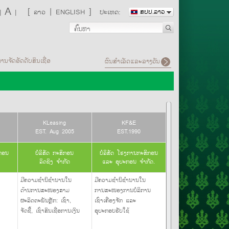
A
[
|
]
|
|
ລາວ
ENGLISH
ປະເທດ:
ສປປ.ລາວ
ານຈັດອັດດັບສິນເຊື່ອ
ຜົນສຳເລັດແລະລາງວັນ
KLeasing
KF&E
EST. Aug 2005
EST.1990
ິກອນ
ບໍລິສັດ ກະສິກອນ
ບໍລິສັດ ໂຮງການກະສິກອນ
ລິດຊິງ ຈຳກັດ
ແລະ ອຸປະກອນ ຈຳກັດ.
ມີຄວາມຊຳນິຊຳນານໃນ
ມີຄວາມຊຳນິຊຳນານໃນ
ດ້ານການສະໜອງສາມ
ການສະໜອງການບໍລິການ
ຜະລິດຕະພັນຫຼັກ: ເຊົ່າ,
ເຊົ່າເຄື່ອງຈັກ ແລະ
ຈັດຊື້, ເຊົ່າສິນເຊື່ອການເງິນ
ອຸປະກອບຮັບໃຊ້