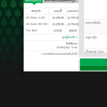
ອັດຕາແລກປ່ຽນ
ອັດຕາດອກເບ້ຍແລະຄ່າທຳນຽມ
ສະກຸນເງິນ
ລາຄາຊື້
ລາຄາຂາຍ
US Dollar (1-20)
22,259.00
22,704.00
ຂະໜາດຊັບສິນ
US Dollar (50-100)
22,259.00
22,704.00
Thai Baht
676.00
688.00
ຮຽນຮູ້ເພີ່ມເຕີມ
ຕະຫຼາດຫຸ້ນ
ວັນທີ່ອັບເດດ
07/08/2026 10:40
ເປົ້າໝາຍປີ 2014
*
ລາຄາສໍາລັບການກະສານອ້າງອີງເທົ່ານັ້ນ
ແຮງບັນດານໃຈ 3-ປີ
ກ່ຽວກັບພວກເຮົາ
ທະນາຄານກະສິກອນໄທ
ພາກສະເໜີກ່ຽວກັບ
ທະນາຄານກະສິກອ
ໂຄງສ້າງຂອງທຸລະກິ
ສປປ ລາວ
ການບໍລິການທາງການ