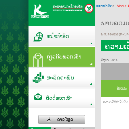
ຫນ້າທໍາອິດ
>
AboutU
ພາບລວມ
ພາບລວມຂອງທະນາ
ຄວາມເປ
ມິຖຸນາ 2014
ຊື່ບໍລິສັດ
ຄວາມເປັນມາບໍລິສັດ