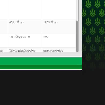
88.21 ຕື້ບາດ
11.39 ຕື້ບາດ
7% (ປັບປຸງ 2013)
N/A
ານ
ໃຫ້ການແກ້ໄຂບັນຫາດ້ານ
ຮັກສາຕຳແໜ່ງຜູ້ນຳ
ການເງິນແບບຄົບຖ້ວນ
ໃນການອຸດສະຫະກຳໃຫ້
ແລະ ຮັກສາຄຸນນະພາບ
ເຊົ່າອຸປະກອນ
ຊັບສິນໃຫ້ຢູ່ໃນສະພາບດີ
ໃຫ້ການແກ້ໄຂບັນຫາດ້ານ
ຮັກສາຕຳແໜ່ງຜູ້ນຳໃນ
ອນໄຫວາ
ການເງິນແບບຄົບຖ້ວນ
ການອຸດສະຫະກຳໃຫ້ເຊົ່າ
ແລະ ຮັກສາຄຸນນະພາບ
ອຸປະກອນ
 AEC
ຊັບສິນໃຫ້ຢູ່ໃນສະພາບດີ
 AEC
ເຮົາ