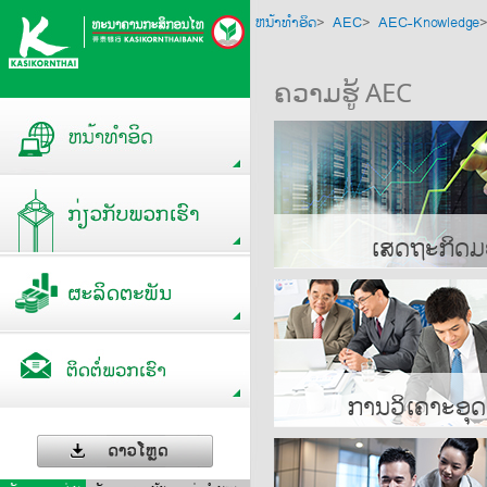
ຫນ້າທໍາອິດ
>
AEC
>
AEC-Knowledge
ຄວາມຮູ້ AEC
ເສດຖະກິດ
ການວິເຄາະອຸ