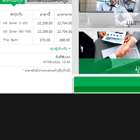
ອັດຕາແລກປ່ຽນ
ອັດຕາດອກເບ້ຍແລະຄ່າທຳນຽມ
ສະກຸນເງິນ
ລາຄາຊື້
ລາຄາຂາຍ
ມຸມກ
US Dollar (1-20)
22,259.00
22,704.00
US Dollar (50-100)
22,259.00
22,704.00
Thai Baht
676.00
688.00
ຮຽນຮູ້ເພີ່ມເຕີມ
ວັນທີ່ອັບເດດ
07/08/2026 10:40
ມ
*
ລາຄາສໍາລັບການກະສານອ້າງອີງເທົ່ານັ້ນ
ກ່ຽວກັບພວກເຮົາ
ທະນາຄານກະສິກອນໄທໃນ ສປປ ລາວ
ພາກສະເໜີກ່ຽວກັບ
ທະນາຄານກະສິກອນໄທ
ໂຄງສ້າງຂອງທຸລະກິດໃນ
ສປປ ລາວ
ການບໍລິການທາງການເງິນ