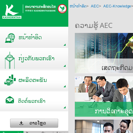
ຫນ້າທໍາອິດ
>
AEC
>
AEC-Knowledge
ຄວາມຮູ້ AEC
ເສດຖະກິດ
ການວິເຄາະອຸ