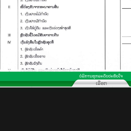
ຜະລິດຕະພັນ
ການເຄື່
ໃນ ສປປ ລາວ
ລູກຄ້າບໍລິສັດ
ລູກຄ້າສ່ວນບຸກຄົນ
ຄວາມຮູ້
ຜະລິດຕະພັນສິນເຊື່ອ
ຜະລິດຕະພັນເງິນຝາກ
ຂ່າວສານ
ນໄທ
ສິນເຊື່ອເພື່ອທຶນຫມູນວຽນ
ເງິນຝາກປະຈຳ
ຕິດຕໍ່ພວກ
ເງິນກູ້ໄລຍະຍາວ
ບັນຊີເງິນຝາກປະຍັດ
ດໃນ
ຜະລິດຕະພັນການຄ້າ
ລະຫວ່າງປະເທດ
ເງິນ