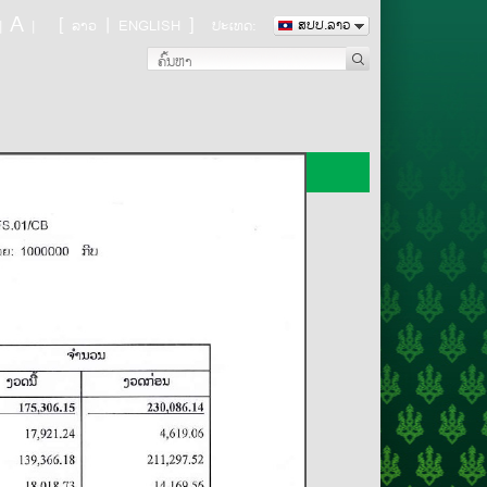
A
[
|
]
|
|
ລາວ
ENGLISH
ປະເທດ:
ສປປ.ລາວ