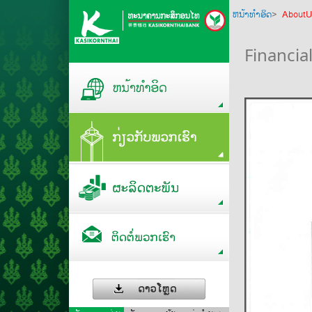
ຫນ້າທໍາອິດ
>
AboutU
Financia