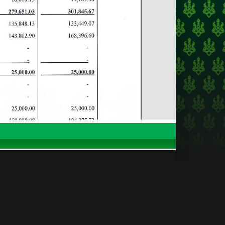
ອນໄຫວາ
 AEC
 AEC
ເຮົາ