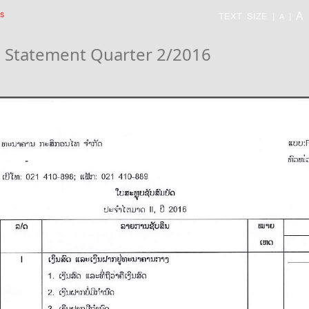
s
A
TEXT SIZE
|
|
A
l Statement Quarter 2/2016