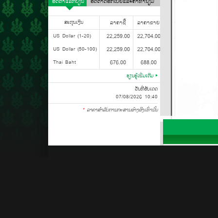
ອັດຕາແລກປ່ຽນ
ອັດຕາດອກເບ້ຍແລະຄ່າທຳນຽມ
ສະກຸນເງິນ
ລາຄາຊື້
ລາຄາຂາຍ
US Dollar (1-20)
22,259.00
22,704.00
US Dollar (50-100)
22,259.00
22,704.00
Thai Baht
676.00
688.00
ຮຽນຮູ້ເພີ່ມເຕີມ
ວັນທີ່ອັບເດດ
07/08/2026 10:40
*
ລາຄາສໍາລັບການກະສານອ້າງອີງເທົ່ານັ້ນ
ກ່ຽວກັບພວກເຮົາ
ທະນາຄານກະສິກອນໄທ
ພາກສະເໜີກ່ຽວກັບ
ທະນາຄານກະສິກອ
ໂຄງສ້າງຂອງທຸລະກິ
ສປປ ລາວ
ການບໍລິການທາງການ